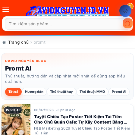
0
Toggle
🌙
navigation
Trang chủ
promt
DAVID NGUYỄN BLOG
Promt AI
Thủ thuật, hướng dẫn và cập nhật mới nhất để dùng app hiệu
quả hơn.
Tất cả
Hướng dẫn
Thủ thuật hay
Thủ thuật MMO
Promt AI
06/07/2026
3 phút đọc
Promt AI
Tuyệt Chiêu Tạo Poster Tiết Kiệm Túi Tiền
Cho Chủ Quán Cafe: Tự Xây Content Bằng AI
Dễ Dàng!
F&B Marketing 2026 Tuyệt Chiêu Tạo Poster Tiết Kiệm
Túi Tiền