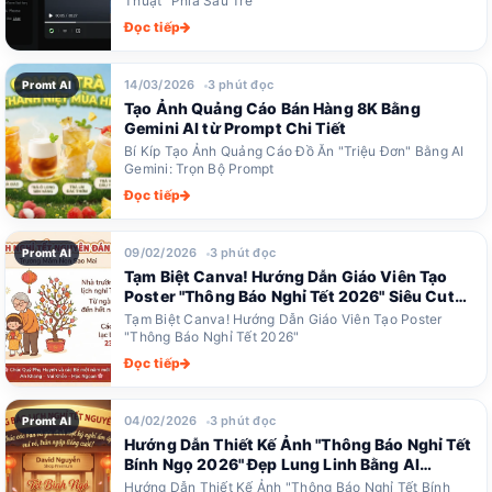
Thuật" Phía Sau Tre
Đọc tiếp
14/03/2026
3 phút đọc
Promt AI
Tạo Ảnh Quảng Cáo Bán Hàng 8K Bằng
Gemini AI từ Prompt Chi Tiết
Bí Kíp Tạo Ảnh Quảng Cáo Đồ Ăn "Triệu Đơn" Bằng AI
Gemini: Trọn Bộ Prompt
Đọc tiếp
09/02/2026
3 phút đọc
Promt AI
Tạm Biệt Canva! Hướng Dẫn Giáo Viên Tạo
Poster "Thông Báo Nghỉ Tết 2026" Siêu Cute
Chỉ Với 1 Câu Lệnh AI
Tạm Biệt Canva! Hướng Dẫn Giáo Viên Tạo Poster
"Thông Báo Nghỉ Tết 2026"
Đọc tiếp
04/02/2026
3 phút đọc
Promt AI
Hướng Dẫn Thiết Kế Ảnh "Thông Báo Nghỉ Tết
Bính Ngọ 2026" Đẹp Lung Linh Bằng AI
Gemini
Hướng Dẫn Thiết Kế Ảnh "Thông Báo Nghỉ Tết Bính