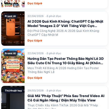
Đọc tiếp
22/04/2026
3 phút đọc
Promt AI
AI 2026 Quá Kinh Khủng: ChatGPT Cập Nhật
Model "Images 2.0" Viết Tiếng Việt Cực
Chuẩn, Designer Thất Nghiệp?
Đột Phá Công Nghệ 2026 AI 2026 Quá Kinh Khủng:
ChatGPT Cập Nhật M
Đọc tiếp
22/04/2026
3 phút đọc
Promt AI
Hướng Dẫn Tạo Poster Thông Báo Nghỉ Lễ 3D
Siêu Cute Chỉ Trong 10 Giây Bằng AI (Không
Cần Biết Photoshop)
Mẹo Thiết Kế Bằng AI 2026 Hướng Dẫn Tạo Poster
Thông Báo Nghỉ Lễ
Đọc tiếp
29/03/2026
3 phút đọc
Thủ thuật hay
Giải Mã "Phép Thuật" Phía Sau Trend Video AI
Cô Gái Ngân Hàng / Điện Máy Triệu View
Thực Chiến Xây Kênh TikTok 2026 Giải Mã "Phép