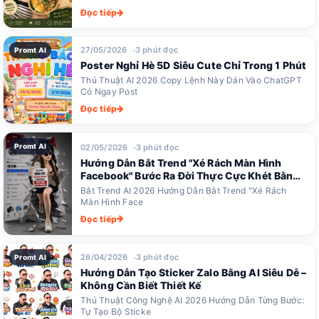
Đọc tiếp
27/05/2026
3 phút đọc
Promt AI
Poster Nghỉ Hè 5D Siêu Cute Chỉ Trong 1 Phút
Thủ Thuật AI 2026 Copy Lệnh Này Dán Vào ChatGPT
Có Ngay Post
Đọc tiếp
Promt AI
02/05/2026
3 phút đọc
Hướng Dẫn Bắt Trend "Xé Rách Màn Hình
Facebook" Bước Ra Đời Thực Cực Khét Bằng
ChatGPT
Bắt Trend AI 2026 Hướng Dẫn Bắt Trend "Xé Rách
Màn Hình Face
Đọc tiếp
26/04/2026
3 phút đọc
Promt AI
Hướng Dẫn Tạo Sticker Zalo Bằng AI Siêu Dễ –
Không Cần Biết Thiết Kế
Thủ Thuật Công Nghệ AI 2026 Hướng Dẫn Từng Bước:
Tự Tạo Bộ Sticke