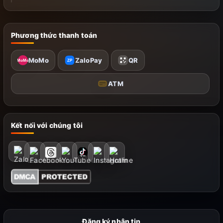
Phương thức thanh toán
MoMo
ZaloPay
QR
MoMo
ZP
ATM
Kết nối với chúng tôi
Đăng ký nhận tin