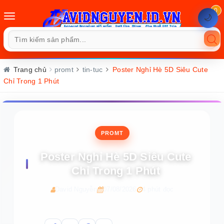
0
Toggle
🌙
navigation
Trang chủ
promt
tin-tuc
Poster Nghỉ Hè 5D Siêu Cute
Chỉ Trong 1 Phút
PROMT
Poster Nghỉ Hè 5D Siêu Cute
Chỉ Trong 1 Phút
David Nguyễn
07/08/2026
4 phút đọc