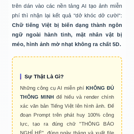
trên dán vào các nền tảng AI tạo ảnh miễn
phí thì nhận lại kết quả "dở khóc dở cười":
Chữ tiếng Việt bị biến dạng thành ngôn
ngữ ngoài hành tinh, mặt nhân vật bị
méo, hình ảnh mờ nhạt không ra chất 5D.
Sự Thật Là Gì?
Những công cụ AI miễn phí
KHÔNG ĐỦ
THÔNG MINH
để hiểu và render chính
xác văn bản Tiếng Việt lên hình ảnh. Để
đoạn Prompt trên phát huy 100% công
lực, tạo ra đúng chữ "THÔNG BÁO
NGHỈ HÈ", đúng ngày tháng và xuất file