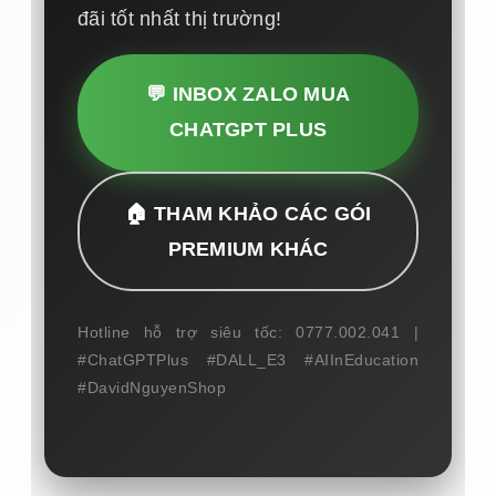
đãi tốt nhất thị trường!
💬 INBOX ZALO MUA
CHATGPT PLUS
🏠 THAM KHẢO CÁC GÓI
PREMIUM KHÁC
Hotline hỗ trợ siêu tốc: 0777.002.041 |
#ChatGPTPlus #DALL_E3 #AIInEducation
#DavidNguyenShop