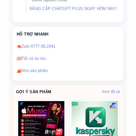
David Nguyễn Shop!
NÂNG CẤP CHATGPT PLUS NGAY HÔM NAY!
HỖ TRỢ NHANH
Zalo 0777.00.2041
Tất cả tin tức
Kho sản phẩm
GỢI Ý SẢN PHẨM
Xem tất cả