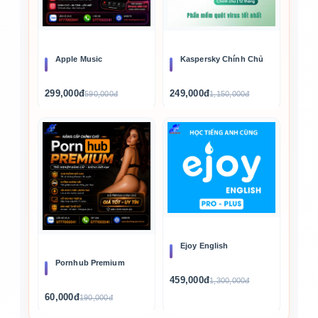
Apple Music
Kaspersky Chính Chủ
299,000đ
249,000đ
590,000đ
1,150,000đ
Ejoy English
Pornhub Premium
459,000đ
1,300,000đ
60,000đ
190,000đ