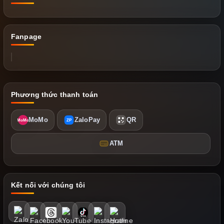
Fanpage
Phương thức thanh toán
MoMo
ZaloPay
QR
MoMo
ZP
ATM
Kết nối với chúng tôi