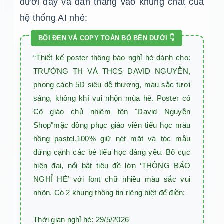
dưới đây và dán thẳng vào khung chat của
hệ thống AI nhé:
BÔI ĐEN VÀ COPY TOÀN BỘ BÊN DƯỚI 👇
“Thiết kế poster thông báo nghỉ hè dành cho: 
TRƯỜNG TH VÀ THCS DAVID NGUYỄN, 
phong cách 5D siêu dễ thương, màu sắc tươi 
sáng, không khí vui nhộn mùa hè. Poster có 
Cô giáo chủ nhiệm tên "David Nguyễn 
Shop"mặc đồng phục giáo viên tiểu học màu 
hồng pastel,100% giữ nét mặt và tóc mẫu 
đứng cạnh các bé tiểu học đáng yêu. Bố cục 
hiện đại, nổi bật tiêu đề lớn ‘THÔNG BÁO 
NGHỈ HÈ’ với font chữ nhiều màu sắc vui 
nhộn. Có 2 khung thông tin riêng biệt để điền:

Thời gian nghỉ hè: 29/5/2026
