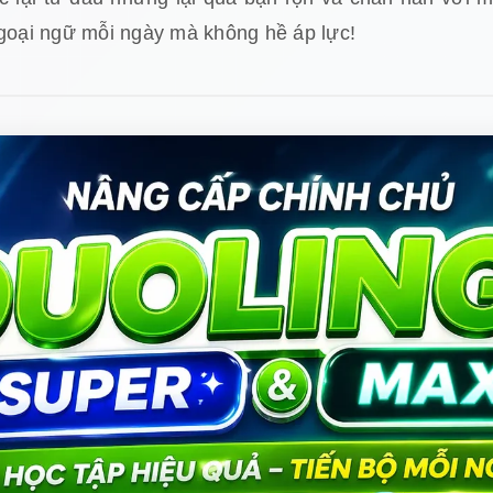
ngoại ngữ mỗi ngày mà không hề áp lực!