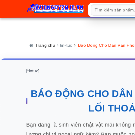
Trang chủ
tin-tuc
Báo Động Cho Dân Văn Phòng
[tintuc]
BÁO ĐỘNG CHO DÂN 
LỐI THOÁ
Bạn đang là sinh viên chật vật mãi không 
lương chỉ vì ngoại ngữ kém? Bạn muốn học 