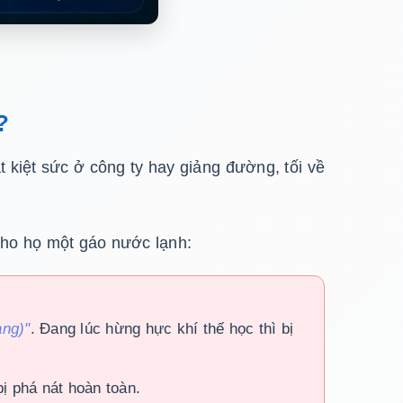
?
 kiệt sức ở công ty hay giảng đường, tối về
 cho họ một gáo nước lạnh:
ạng)"
. Đang lúc hừng hực khí thế học thì bị
ị phá nát hoàn toàn.