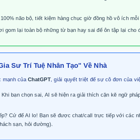
100% não bộ, tiết kiệm hàng chục giờ đồng hồ vô ích mỗi
i gom lại toàn bộ những từ bạn hay sai để ôn tập lại cho
"Gia Sư Trí Tuệ Nhân Tạo" Về Nhà
ức mạnh của
ChatGPT
, giải quyết triệt để sự cô đơn của vi
Khi bạn chọn sai, AI sẽ hiện ra giải thích cặn kẽ ngữ pháp
ếp? Cứ để AI lo! Bạn sẽ được chat/call trực tiếp với các 
hách sạn, hỏi đường).