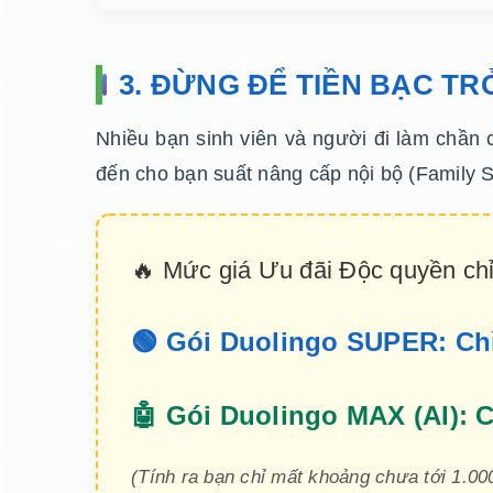
3. ĐỪNG ĐỂ TIỀN BẠC TR
Nhiều bạn sinh viên và người đi làm chần 
đến cho bạn suất nâng cấp nội bộ (Family S
🔥 Mức giá Ưu đãi Độc quyền chỉ
🟢 Gói Duolingo SUPER: Ch
🤖 Gói Duolingo MAX (AI): 
(Tính ra bạn chỉ mất khoảng chưa tới 1.0