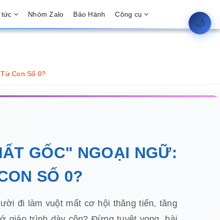
 tức
Nhóm Zalo
Bảo Hành
Công cụ
🌙
 Từ Con Số 0?
MẤT GỐC" NGOẠI NGỮ:
 CON SỐ 0?
ời đi làm vuột mất cơ hội thăng tiến, tăng
ớ giáo trình dày cộp? Đừng tuyệt vọng, bài