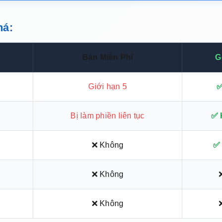
há:
Bản Miễn Phí
G
Giới hạn 5
✅
Bị làm phiền liên tục
✅ 
❌ Không
✅
❌ Không
❌ Không