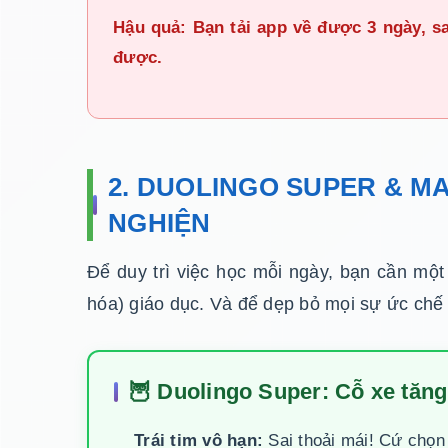
Hậu quả: Bạn tải app về được 3 ngày, 
được.
2. DUOLINGO SUPER & MA
NGHIỆN
Để duy trì việc học mỗi ngày, bạn cần một
hóa) giáo dục. Và để dẹp bỏ mọi sự ức chế 
🦉 Duolingo Super: Cỗ xe tăn
Trái tim vô hạn:
Sai thoải mái! Cứ chọn 