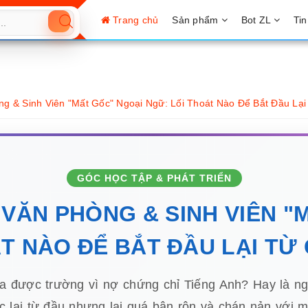
Trang chủ
Sản phẩm
Bot ZL
Tin
 & Sinh Viên "Mất Gốc" Ngoại Ngữ: Lối Thoát Nào Để Bắt Đầu Lại
GÓC HỌC TẬP & PHÁT TRIỂN
VĂN PHÒNG & SINH VIÊN "
T NÀO ĐỂ BẮT ĐẦU LẠI TỪ
ra được trường vì nợ chứng chỉ Tiếng Anh? Hay là ngư
lại từ đầu nhưng lại quá bận rộn và chán nản với m