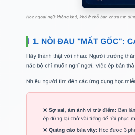
Học ngoại ngữ không khó, khó ở chỗ bạn chưa tìm đú
1. NỖI ĐAU "MẤT GỐC": 
Hãy thành thật với nhau: Người trưởng thàn
não bộ chỉ muốn nghỉ ngơi. Việc ép bản thâ
Nhiều người tìm đến các ứng dụng học miễn 
❌
Sợ sai, ám ảnh vì trừ điểm:
Bạn làm
ép dừng lại chờ vài tiếng để hồi phục
❌
Quảng cáo bủa vây:
Học được 3 phút