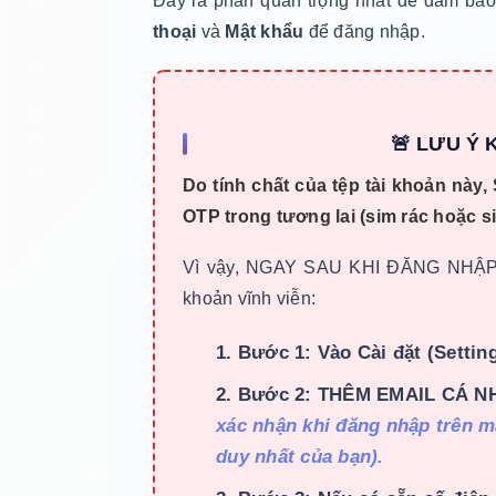
Đây là phần quan trọng nhất để đảm bảo
thoại
và
Mật khẩu
để đăng nhập.
🚨 LƯU Ý 
Do tính chất của tệp tài khoản này
OTP trong tương lai (sim rác hoặc si
Vì vậy, NGAY SAU KHI ĐĂNG NHẬP 
khoản vĩnh viễn:
Bước 1: Vào Cài đặt (Setting
Bước 2: THÊM EMAIL CÁ NH
xác nhận khi đăng nhập trên m
duy nhất của bạn).