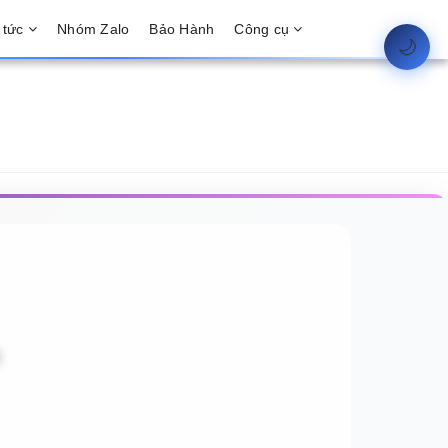
 tức
Nhóm Zalo
Bảo Hành
Công cụ
🌙
h