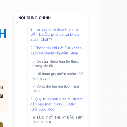
NỘI DUNG CHÍNH
H
1. Tại sao kinh doanh online
BẮT BUỘC phải có tài khoản
Zalo "Chất"?
2. Thông tin chi tiết Tài khoản
Zalo tại David Nguyễn Shop
✅ Có sẵn nhiều bạn bè thực,
tương tác tốt
✅ Đã tham gia nhiều nhóm sỉ/lẻ
kinh doanh
✅ Vòng đời lâu dài (Độ Trust
ch
cao)
ải
3. Quy trình bàn giao & Hướng
dẫn bảo mật "SỐNG CÒN"
(Bắt buộc đọc)
🚨 LƯU Ý KỸ THUẬT ĐẶC BIỆT
(MUST DO)