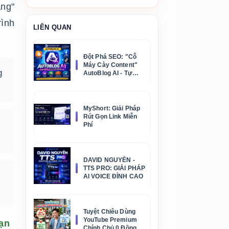
àng"
rình
LIÊN QUAN
Đột Phá SEO: "Cỗ
Máy Cày Content"
g
AutoBlog AI - Tự
Động Viết Bài & Xuất
Bản Đa Nền Tảng
MyShort: Giải Pháp
Rút Gọn Link Miễn
Phí
DAVID NGUYỄN -
TTS PRO: GIẢI PHÁP
AI VOICE ĐỈNH CAO
Tuyệt Chiêu Dùng
YouTube Premium
oạn
Chính Chủ 0 Đồng