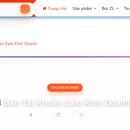
Trang chủ
Sản phẩm
Bot ZL
Tin
ản Zalo Kinh Doanh
THUTHUATMMO
Bán Tài Khoản Zalo Kinh Doan
David Nguyễn
08/08/2026
5 phút đọc