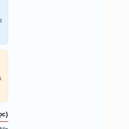
ể
.
ọc)