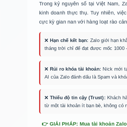
Trong kỷ nguyên số tại Việt Nam, Z
kinh doanh thực thụ. Tuy nhiên, việ
cực kỳ gian nan với hàng loạt rào cản
❌
Hạn chế kết bạn:
Zalo giới hạn kh
tháng trời chỉ để đạt được mốc 1000 
❌
Rủi ro khóa tài khoản:
Nick mới tạ
AI của Zalo đánh dấu là Spam và khóa
❌
Thiếu độ tin cậy (Trust):
Khách hà
từ một tài khoản ít bạn bè, không có 
👉 GIẢI PHÁP: Mua tài khoản Zalo