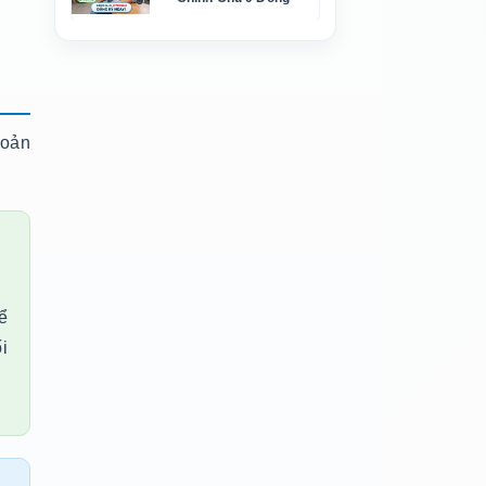
hoản
ể
i