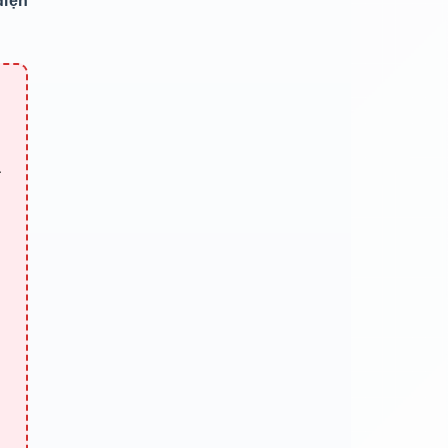
điện
ã
i