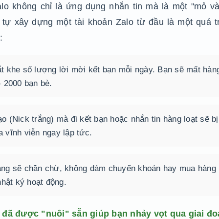
alo không chỉ là ứng dụng nhắn tin mà là một "mỏ v
c tự xây dựng một tài khoản Zalo từ đầu là một quá t
:
ắt khe số lượng lời mời kết bạn mỗi ngày. Bạn sẽ mất hàn
- 2000 bạn bè.
o (Nick trắng) mà đi kết bạn hoặc nhắn tin hàng loạt sẽ bị
 vĩnh viễn ngay lập tức.
ng sẽ chần chừ, không dám chuyển khoản hay mua hàng
nhật ký hoạt động.
 đã được "nuôi" sẵn giúp bạn nhảy vọt qua giai đ