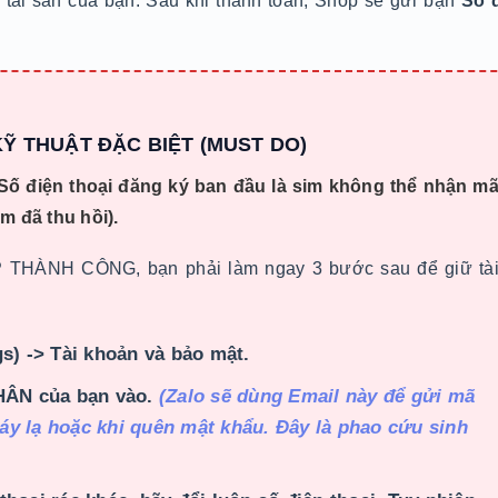
 tài sản của bạn. Sau khi thanh toán, Shop sẽ gửi bạn
Số 
KỸ THUẬT ĐẶC BIỆT (MUST DO)
, Số điện thoại đăng ký ban đầu là sim không thể nhận m
m đã thu hồi).
THÀNH CÔNG, bạn phải làm ngay 3 bước sau để giữ tà
s) -> Tài khoản và bảo mật.
ÂN của bạn vào.
(Zalo sẽ dùng Email này để gửi mã
áy lạ hoặc khi quên mật khẩu. Đây là phao cứu sinh