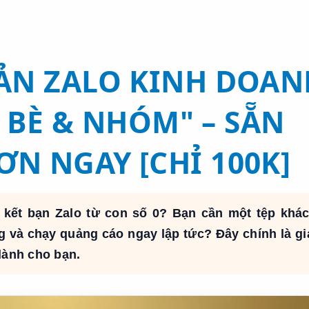
ẢN ZALO KINH DOAN
 BÈ & NHÓM" – SẴN
ƠN NGAY [CHỈ 100K]
 kết bạn Zalo từ con số 0? Bạn cần một tệp khá
g và chạy quảng cáo ngay lập tức? Đây chính là gi
dành cho bạn.