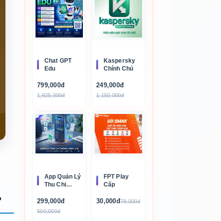
Chat GPT
Kaspersky
Edu
Chính Chủ
799,000đ
249,000đ
1,925,000đ
1,150,000đ
FPT Play
App Quản Lý
Cấp
Thu Chi
Thông Minh
?
30,000đ
299,000đ
79,000đ
500,000đ