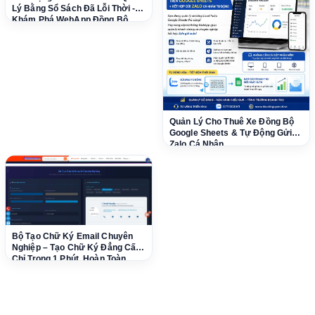
Lý Bằng Sổ Sách Đã Lỗi Thời -
Khám Phá WebApp Đồng Bộ
Google Sheets & Tự Động Zalo
Quản Lý Cho Thuê Xe Đồng Bộ
Google Sheets & Tự Động Gửi
Zalo Cá Nhân
Bộ Tạo Chữ Ký Email Chuyên
Nghiệp – Tạo Chữ Ký Đẳng Cấp
Chỉ Trong 1 Phút, Hoàn Toàn
Miễn Phí!