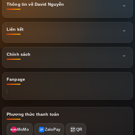
Thông tin về David Nguyễn
Liên kết
Chính sách
Fanpage
Phương thức thanh toán
MoMo
ZaloPay
QR
MoMo
ZP