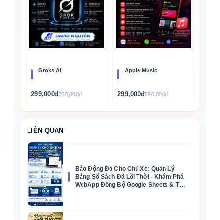
Groks AI
Apple Music
299,000đ
299,000đ
750,000đ
590,000đ
LIÊN QUAN
Báo Động Đỏ Cho Chủ Xe: Quản Lý
Bằng Sổ Sách Đã Lỗi Thời - Khám Phá
WebApp Đồng Bộ Google Sheets & Tự
Động Zalo