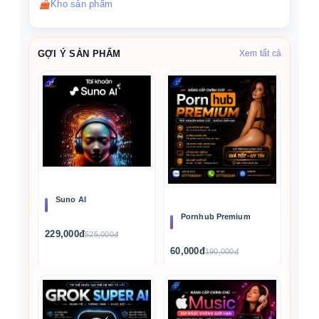
Kho sản phẩm
GỢI Ý SẢN PHẨM
Xem tất cả
Suno AI
Pornhub Premium
229,000đ
525,000đ
60,000đ
190,000đ