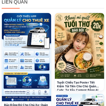
LIÊN QUAN
Tuyệt Chiêu Tạo Poster Tiết
Kiệm Túi Tiền Cho Chủ Quán
Cafe: Tự Xây Content Bằng AI
Dễ Dàng!
Báo Động Đỏ Cho Chủ Xe: Quản