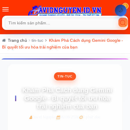
0
Toggle
🌙
navigation
Trang chủ
tin-tuc
Khám Phá Cách dụng Gemini Google -
Bí quyết tối ưu hóa trải nghiệm của bạn
TIN-TUC
Khám Phá Cách dụng Gemini
Google - Bí quyết tối ưu hóa
trải nghiệm của bạn
David Nguyễn
06/08/2026
9 phút đọc