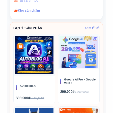
Tất cả tin tức
Kho sản phẩm
GỢI Ý SẢN PHẨM
Xem tất cả
Google AI Pro - Google
VEO 3
AutoBlog AI
299,000đ
6,000,000đ
399,000đ
1,500,000đ