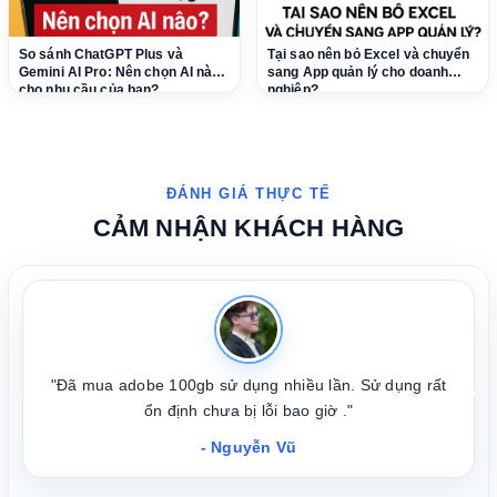
So sánh ChatGPT Plus và
Tại sao nên bỏ Excel và chuyển
Gemini AI Pro: Nên chọn AI nào
sang App quản lý cho doanh
cho nhu cầu của bạn?
nghiệp?
CẢM NHẬN KHÁCH HÀNG
"Đã mua adobe 100gb sử dụng nhiều lần. Sử dụng rất
❮
❯
ổn định chưa bị lỗi bao giờ ."
- Nguyễn Vũ