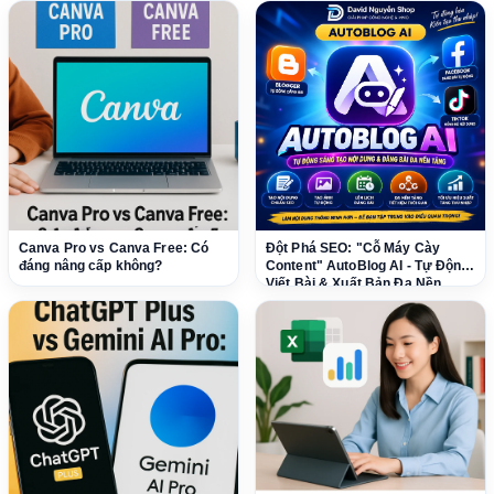
Canva Pro vs Canva Free: Có
Đột Phá SEO: "Cỗ Máy Cày
đáng nâng cấp không?
Content" AutoBlog AI - Tự Động
Viết Bài & Xuất Bản Đa Nền
Tảng