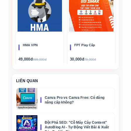
FPT Play Cấp
HMA VPN
30,000đ
49,000đ
79,000đ
899,000đ
LIÊN QUAN
Canva Pro vs Canva Free: Có đáng
nâng cấp không?
Đột Phá SEO: "Cỗ Máy Cày Content"
AutoBlog AI - Tự Động Viết Bài & Xuất