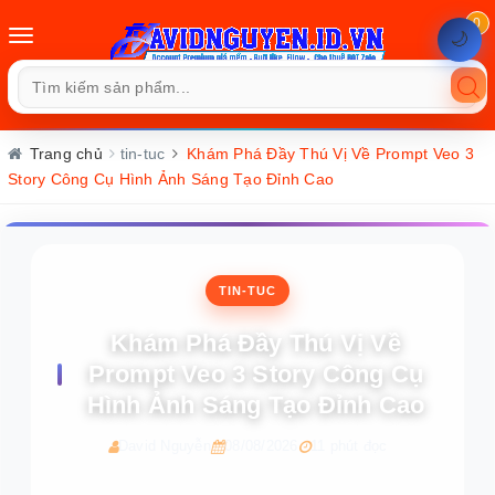
0
Toggle
🌙
navigation
Trang chủ
tin-tuc
Khám Phá Đầy Thú Vị Về Prompt Veo 3
Story Công Cụ Hình Ảnh Sáng Tạo Đỉnh Cao
TIN-TUC
Khám Phá Đầy Thú Vị Về
Prompt Veo 3 Story Công Cụ
Hình Ảnh Sáng Tạo Đỉnh Cao
David Nguyễn
08/08/2026
11 phút đọc