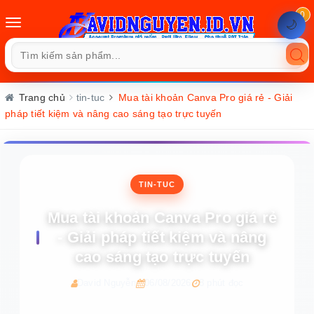
0
Toggle
🌙
navigation
Trang chủ
tin-tuc
Mua tài khoản Canva Pro giá rẻ - Giải
pháp tiết kiệm và nâng cao sáng tạo trực tuyến
TIN-TUC
Mua tài khoản Canva Pro giá rẻ
- Giải pháp tiết kiệm và nâng
cao sáng tạo trực tuyến
David Nguyễn
06/08/2026
8 phút đọc