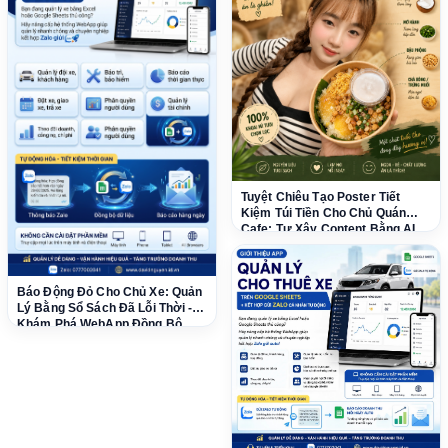
Tuyệt Chiêu Tạo Poster Tiết
Kiệm Túi Tiền Cho Chủ Quán
Cafe: Tự Xây Content Bằng AI
Dễ Dàng!
Báo Động Đỏ Cho Chủ Xe: Quản
Lý Bằng Sổ Sách Đã Lỗi Thời -
Khám Phá WebApp Đồng Bộ
Google Sheets & Tự Động Zalo