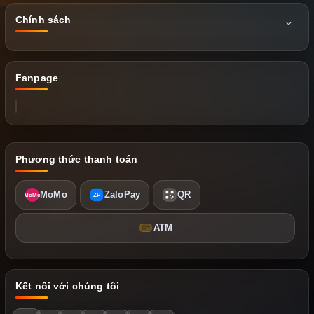
Chính sách
Fanpage
Phương thức thanh toán
MoMo
ZaloPay
QR
MoMo
ZP
ATM
Kết nối với chúng tôi