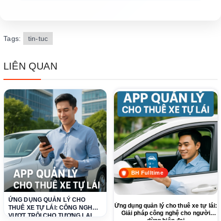
Tags:
tin-tuc
LIÊN QUAN
BH Fulltime
ỨNG DỤNG QUẢN LÝ CHO
Ứng dụng quản lý cho thuê xe tự lái:
THUÊ XE TỰ LÁI: CÔNG NGHỆ
Giải pháp công nghệ cho người
VƯỢT TRỘI CHO TƯƠNG LAI
dùng hiện đại