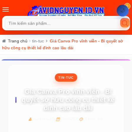
0
Toggle
🌙
navigation
Trang chủ
tin-tuc
Giá Canva Pro vĩnh viễn - Bí quyết sở
hữu công cụ thiết kế đỉnh cao lâu dài
TIN-TUC
Giá Canva Pro vĩnh viễn - Bí
quyết sở hữu công cụ thiết kế
đỉnh cao lâu dài
David Nguyễn
07/08/2026
12 phút đọc