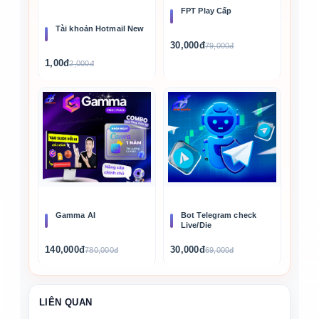
FPT Play Cấp
Tài khoản Hotmail New
30,000đ
79,000đ
1,00đ
2,000đ
Gamma AI
Bot Telegram check
Live/Die
140,000đ
30,000đ
780,000đ
69,000đ
LIÊN QUAN