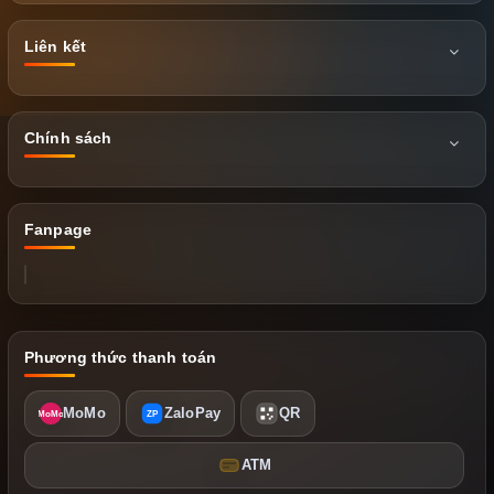
Liên kết
Chính sách
Fanpage
Phương thức thanh toán
MoMo
ZaloPay
QR
MoMo
ZP
ATM