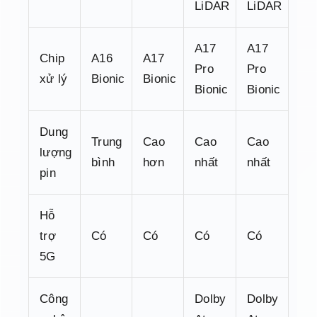
LiDAR
LiDAR
A17
A17
Chip
A16
A17
Pro
Pro
xử lý
Bionic
Bionic
Bionic
Bionic
Dung
Trung
Cao
Cao
Cao
lượng
bình
hơn
nhất
nhất
pin
Hỗ
trợ
Có
Có
Có
Có
5G
Công
Dolby
Dolby