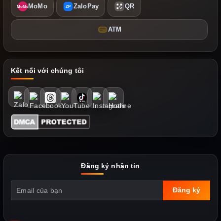
MoMo
ZaloPay
QR
MoMo
ZP
ATM
Kết nối với chúng tôi
Đăng ký nhận tin
Đăng ký