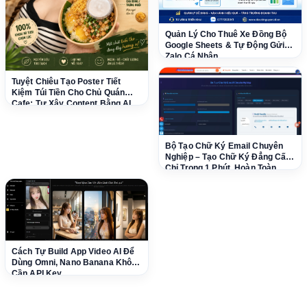
Quản Lý Cho Thuê Xe Đồng Bộ
Google Sheets & Tự Động Gửi
Zalo Cá Nhân
Tuyệt Chiêu Tạo Poster Tiết
Kiệm Túi Tiền Cho Chủ Quán
Cafe: Tự Xây Content Bằng AI
Dễ Dàng!
Bộ Tạo Chữ Ký Email Chuyên
Nghiệp – Tạo Chữ Ký Đẳng Cấp
Chỉ Trong 1 Phút, Hoàn Toàn
Miễn Phí!
Cách Tự Build App Video AI Để
Dùng Omni, Nano Banana Không
Cần API Key