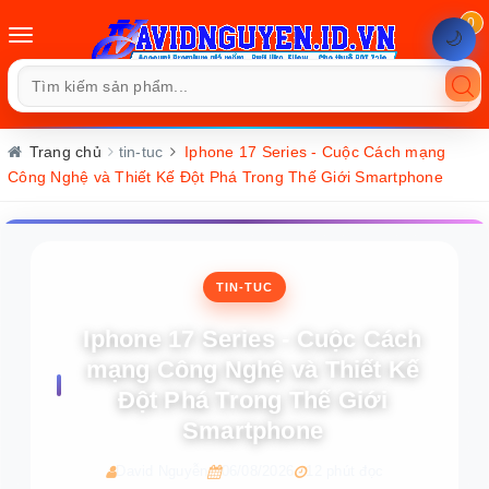
0
Toggle
🌙
navigation
Trang chủ
tin-tuc
Iphone 17 Series - Cuộc Cách mạng
Công Nghệ và Thiết Kế Đột Phá Trong Thế Giới Smartphone
TIN-TUC
Iphone 17 Series - Cuộc Cách
mạng Công Nghệ và Thiết Kế
Đột Phá Trong Thế Giới
Smartphone
David Nguyễn
06/08/2026
12 phút đọc