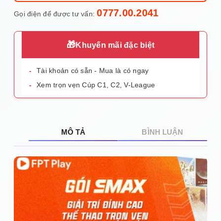
0777.00.2041
Gọi điện để được tư vấn:
🎁
Khuyến mãi đặc biệt
Tài khoản có sẵn - Mua là có ngay
Xem trọn vẹn Cúp C1, C2, V-League
MÔ TẢ
BÌNH LUẬN