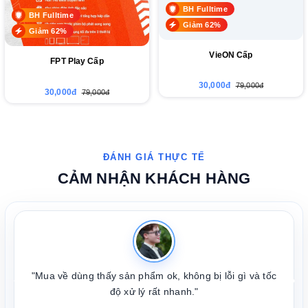
BH Fulltime
BH Fulltime
Giảm 62%
Giảm 62%
VieON Cấp
FPT Play Cấp
30,000đ
79,000đ
30,000đ
79,000đ
CẢM NHẬN KHÁCH HÀNG
"Mua về dùng thấy sản phẩm ok, không bị lỗi gì và tốc
❮
❯
độ xử lý rất nhanh."