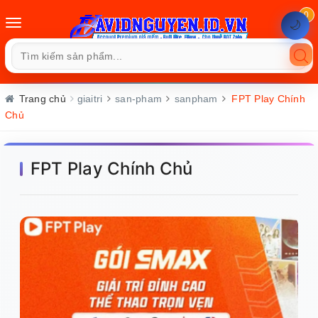
0
Toggle
🌙
navigation
Trang chủ
giaitri
san-pham
sanpham
FPT Play Chính
Chủ
FPT Play Chính Chủ