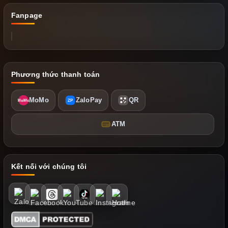
Fanpage
Phương thức thanh toán
MoMo
ZaloPay
QR
MoMo
ZP
ATM
Kết nối với chúng tôi