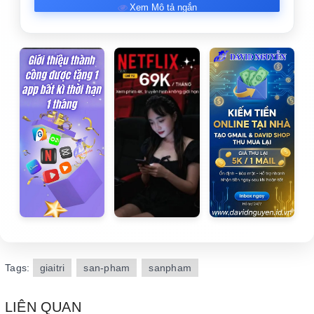
Xem Mô tả ngắn
Tags:
giaitri
san-pham
sanpham
LIÊN QUAN