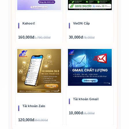
Kahoot!
VieON Cấp
160,000đ
30,000đ
1,790,000đ
79,000đ
Tài khoản Gmail
Tài khoản Zalo
10,000đ
15,000đ
120,000đ
350,000đ