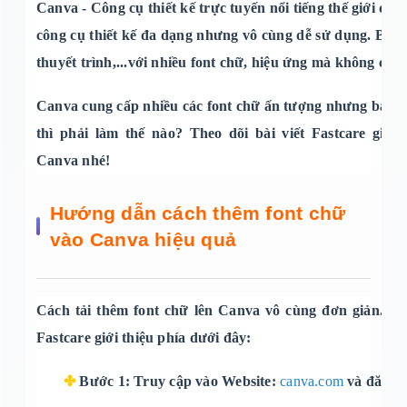
Canva - Công cụ thiết kế trực tuyến nổi tiếng thế giới đư
công cụ thiết kế đa dạng nhưng vô cùng dễ sử dụng. Bạn có
thuyết trình,...với nhiều font chữ, hiệu ứng mà không cần 
Canva cung cấp nhiều các font chữ ấn tượng nhưng bạn v
thì phải làm thế nào? Theo dõi bài viết Fastcare giới
Canva
nhé!
Hướng dẫn cách thêm font chữ
vào Canva hiệu quả
Cách tải thêm font chữ lên Canva vô cùng đơn giản. Bạ
Fastcare giới thiệu phía dưới đây:
✤
Bước 1
: Truy cập vào Website:
canva.com
và đăng n