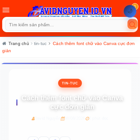
0
Toggle
🌙
navigation
Trang chủ
tin-tuc
Cách thêm font chữ vào Canva cực đơn
giản
TIN-TUC
Cách thêm font chữ vào Canva
cực đơn giản
David Nguyễn
08/08/2026
2 phút đọc