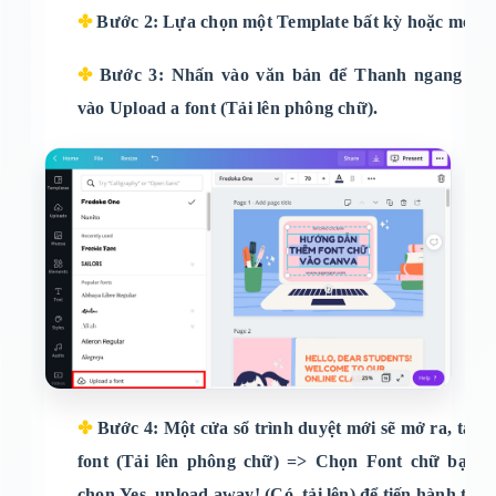
✤
Bước 2
: Lựa chọn một Template bất kỳ hoặc mở dự
✤
Bước 3
: Nhấn vào văn bản để
Thanh ngang côn
vào
Upload a font (Tải lên phông chữ)
.
✤
Bước 4
: Một cửa sổ trình duyệt mới sẽ mở ra, tại 
font (Tải lên phông chữ) =
> Chọn
Font
chữ bạn mu
chọn
Yes, upload away! (Có, tải lên)
để tiến hành tải f