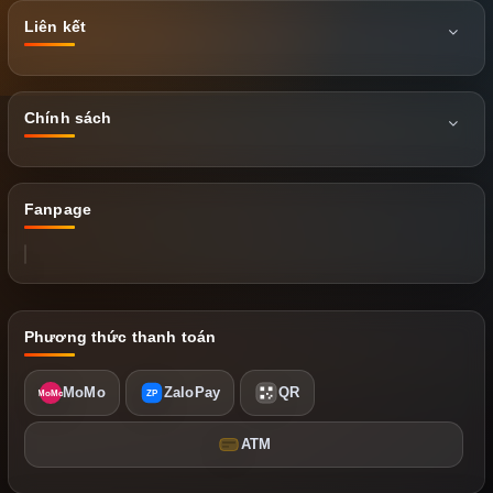
Liên kết
Chính sách
Fanpage
Phương thức thanh toán
MoMo
ZaloPay
QR
MoMo
ZP
ATM