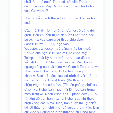
phải làm thế nào? Theo dõi bài viết Fastcare
giới thiệu sau đây để học cách thêm font chữ
vào Canva nhé!
Hướng dẫn cách thêm font chữ vào Canva hiệu
quả
Cách tải thêm font chữ lên Canva vô cùng đơn
giản. Bạn chỉ cần thực hiện lần lượt theo các
bước mà Fastcare giới thiệu phía dưới
đây:✤ Bước 1: Truy cập vào
Website: canva.com và đăng nhập tài khoản
Canva của bạn.✤ Bước 2: Lựa chọn một
Template bất kỳ hoặc mở dự án bạn đã có
sẵn.✤ Bước 3: Nhấn vào văn bản để Thanh
ngang công cụ xuất hiện => Chọn ô Font chữ =>
Nhấn vào Upload a font (Tải lên phông
chữ).✤ Bước 4: Một cửa sổ trình duyệt mới sẽ
mở ra, tại mục Brand fonts (Bộ thương
hiệu) chọn Upload a font (Tải lên phông chữ) =>
Chọn Font chữ bạn muốn tải lên (có sẵn trong
máy tính) => Nhấn chọn Yes, upload away! (Có,
tải lên) để tiến hành tải font chữ.Sau khi thực
hiện xong các bước trên, bạn quay trở lại thiết
kế sẽ thấy font chữ mới đã được thêm vào. Bạn
cứ việc sử dụng nó bình thường như bao font