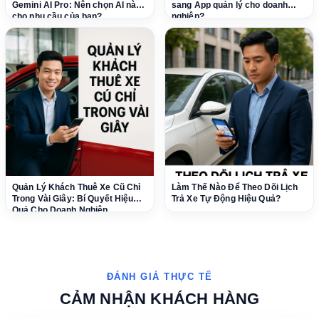
Gemini AI Pro: Nên chọn AI nào
sang App quản lý cho doanh
cho nhu cầu của bạn?
nghiệp?
Quản Lý Khách Thuê Xe Cũ Chỉ
Làm Thế Nào Để Theo Dõi Lịch
Trong Vài Giây: Bí Quyết Hiệu
Trả Xe Tự Động Hiệu Quả?
Quả Cho Doanh Nghiệp
CẢM NHẬN KHÁCH HÀNG