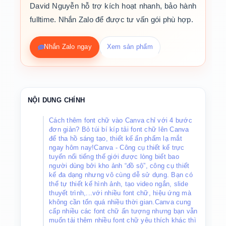
David Nguyễn hỗ trợ kích hoạt nhanh, bảo hành
fulltime. Nhắn Zalo để được tư vấn gói phù hợp.
Nhắn Zalo ngay
Xem sản phẩm
NỘI DUNG CHÍNH
Cách thêm font chữ vào Canva chỉ với 4 bước
đơn giản? Bỏ túi bí kíp tải font chữ lên Canva
để tha hồ sáng tạo, thiết kế ấn phẩm lạ mắt
ngay hôm nay!Canva - Công cụ thiết kế trực
tuyến nổi tiếng thế giới được lòng biết bao
người dùng bởi kho ảnh “đồ sộ”, công cụ thiết
kế đa dạng nhưng vô cùng dễ sử dụng. Bạn có
thể tự thiết kế hình ảnh, tạo video ngắn, slide
thuyết trình,...với nhiều font chữ, hiệu ứng mà
không cần tốn quá nhiều thời gian.Canva cung
cấp nhiều các font chữ ấn tượng nhưng bạn vẫn
muốn tải thêm nhiều font chữ yêu thích khác thì